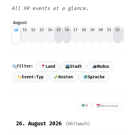
All XR events at a glance.
August
8
09
11
12
13
14
15
16
17
18
19
20
21
22
23
2
10
Filter:
Land
Stadt
Modus
Event-Typ
Kosten
Sprache
DE
Abonnieren
26. August 2026
(Mittwoch)